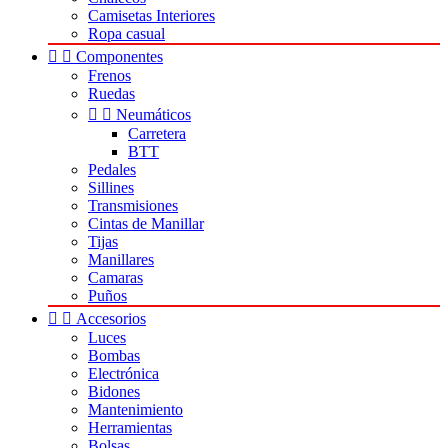
Camisetas Interiores
Ropa casual


Componentes
Frenos
Ruedas


Neumáticos
Carretera
BTT
Pedales
Sillines
Transmisiones
Cintas de Manillar
Tijas
Manillares
Camaras
Puños


Accesorios
Luces
Bombas
Electrónica
Bidones
Mantenimiento
Herramientas
Bolsas