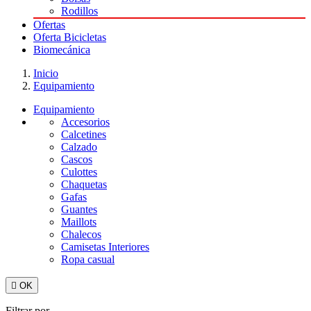
Rodillos
Ofertas
Oferta Bicicletas
Biomecánica
Inicio
Equipamiento
Equipamiento
Accesorios
Calcetines
Calzado
Cascos
Culottes
Chaquetas
Gafas
Guantes
Maillots
Chalecos
Camisetas Interiores
Ropa casual

OK
Filtrar por