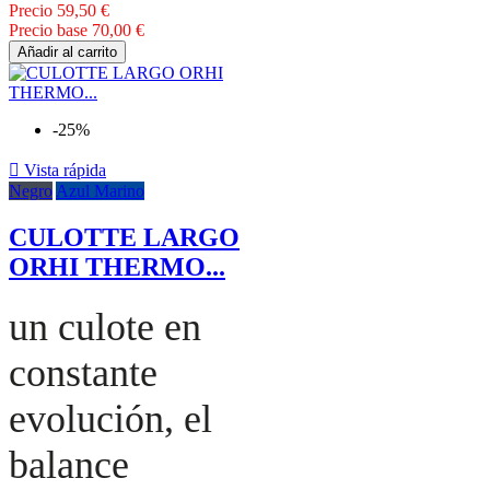
Precio
59,50 €
Precio base
70,00 €
Añadir al carrito
-25%

Vista rápida
Negro
Azul Marino
CULOTTE LARGO
ORHI THERMO...
un culote en
constante
evolución, el
balance