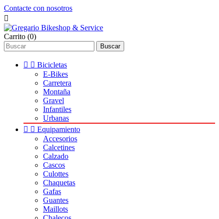
Contacte con nosotros

Carrito
(0)
Buscar


Bicicletas
E-Bikes
Carretera
Montaña
Gravel
Infantiles
Urbanas


Equipamiento
Accesorios
Calcetines
Calzado
Cascos
Culottes
Chaquetas
Gafas
Guantes
Maillots
Chalecos