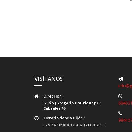
VISÍTANOS
info@g
Dirección
:
68463
Gijón (Gregario Boutique): C/
Cabrales 48
Horario tienda Gijón
:
98410
L - V de 10:30 a 13:30 y 17:00 a 20:00