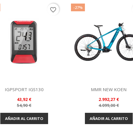
-27%
favorite_border
IGPSPORT IGS130
MMR NEW KOEN
Vista rápida

Precio
Precio
43,92 €
2.992,27 €
Negro
Azul
Precio
Precio
54,90 €
4.099,00 €
Vista rápida

base
base
AÑADIR AL CARRITO
AÑADIR AL CARRITO