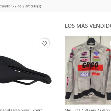
rando 1-2 de 2 artículo(s)
LOS MÁS VENDID
favorite_border
Specialized Power Expert
MAILLOT GREGARIO VESKIN