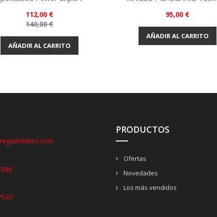
Vista rápida

Precio
Precio
112,00 €
95,00 €
Gris
Precio
140,00 €
Vista rápida

base
AÑADIR AL CARRITO
AÑADIR AL CARRITO
PRODUCTOS
regariobikes.com
Ofertas
1886
Novedades
Los más vendidos
7547