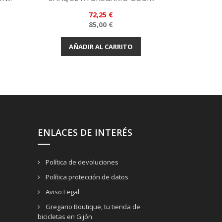
Vista rápida

Precio
72,25 €
Granate
Precio
85,00 €
base
AÑADIR AL CARRITO
AÑA
ENLACES DE INTERÉS
Política de devoluciones
Política protección de datos
Aviso Legal
Gregario Boutique, tu tienda de
bicicletas en Gijón