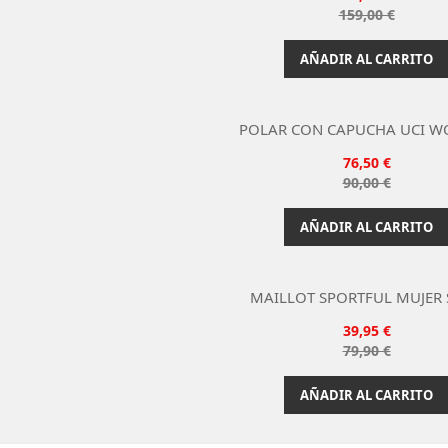
Naranja
Precio
159,00 €
base
AÑADIR AL CARRITO
POLAR CON CAPUCHA UCI WO

Vista rápida
Precio
76,50 €
Beige
Precio
90,00 €
base
AÑADIR AL CARRITO
MAILLOT SPORTFUL MUJER S

Vista rápida
Precio
39,95 €
Morado
Precio
79,90 €
base
AÑADIR AL CARRITO