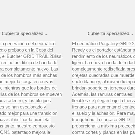
Cubierta Specialized...
Cubierta Specialized...
ima generación del neumático
El neumático Purgatory GRID 2


Vista rápida
Vista rápida
edio probado en la Copa del
Ready es el portador estándar p
 el Butcher GRID TRAIL 2Bliss
rendimiento de los neumáticos de
 recibe un dibujo de banda de
ligero. La nueva banda de rodad
ra completamente nuevo. Las
completamente rediseñada pre
as de los hombros más anchas
orejetas cuadradas que muerde
an mejor la carga en curvas
suelo blando y, al mismo tiempo
es, mientras que los bordes de
brindan soporte en terrenos dur
rillas de los hombros se mueven
Además, las ranuras centrales
cia adentro, y los bloques
flexibles se pliegan bajo la fuer
les se han escalonado y
frenado para aumentar el conta
ado mejor para una transición
el suelo y la adhesión. Para ma
ve al inclinar la bicicleta.
tranquilidad, la carcasa GRID
as tanto, nuestro compuesto
proporciona la máxima protecci
N® patentado mejora la
contra cortes y planos en las p