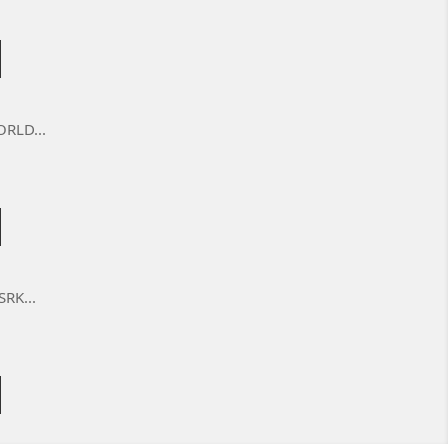
RLD...
RK...