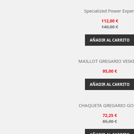
Specialized Power Exper
Precio
112,00 €
Precio

140,00 €
Vista rápida
base
AÑADIR AL CARRITO
MAILLOT GREGARIO VESKIN

Vista rápida
Precio
95,00 €
Gris
AÑADIR AL CARRITO
CHAQUETA GREGARIO GO

Vista rápida
Precio
72,25 €
Granate
Precio
85,00 €
base