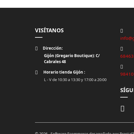
VISÍTANOS
info@
Dirección
:
Gijón (Gregario Boutique): C/
68463
Cabrales 48
Horario tienda Gijón
:
98410
L - V de 10:30 a 13:30 y 17:00 a 20:00
SÍG
© 2026 - Software Ecommerce desarrollado por Presta