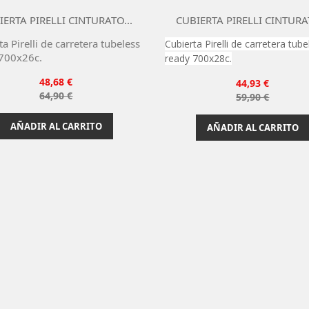
IERTA PIRELLI CINTURATO...
CUBIERTA PIRELLI CINTURAT
-25%
a Pirelli de carretera tubeless
Cubierta Pirelli de carretera tube


700x26c.
Vista rápida
Vista rápida
ready 700x28c.
Precio
48,68 €
Precio
44,93 €
Precio
64,90 €
Precio
59,90 €
base
base
AÑADIR AL CARRITO
AÑADIR AL CARRITO