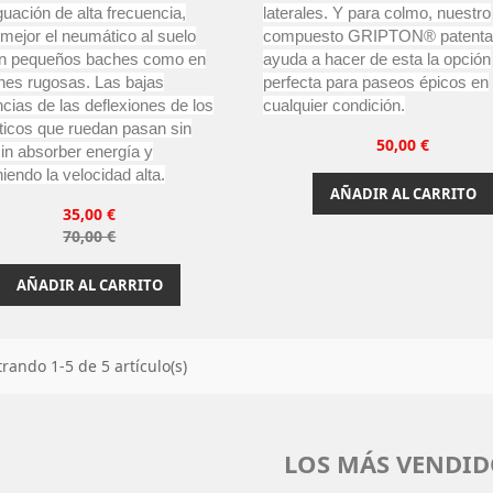
uación de alta frecuencia,
laterales. Y para colmo, nuestro
 mejor el neumático al suelo
compuesto GRIPTON® patenta
en pequeños baches como en
ayuda a hacer de esta la opción
nes rugosas. Las bajas
perfecta para paseos épicos en
cias de las deflexiones de los
cualquier condición.
icos que ruedan pasan sin
Precio
50,00 €
, sin absorber energía y
endo la velocidad alta.
AÑADIR AL CARRITO
Precio
35,00 €
Precio
70,00 €
base
AÑADIR AL CARRITO
rando 1-5 de 5 artículo(s)
LOS MÁS VENDID