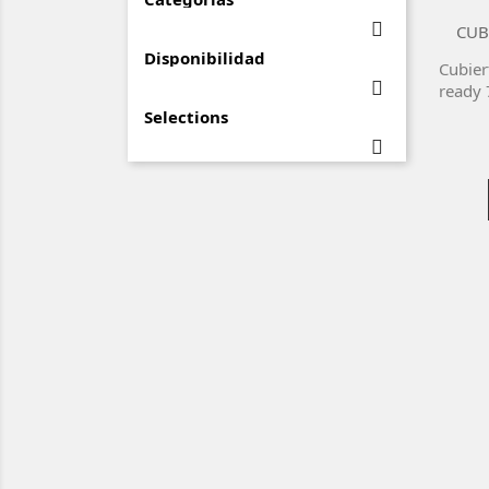

CUB
-25%
Disponibilidad
Cubiert

ready 
Selections
