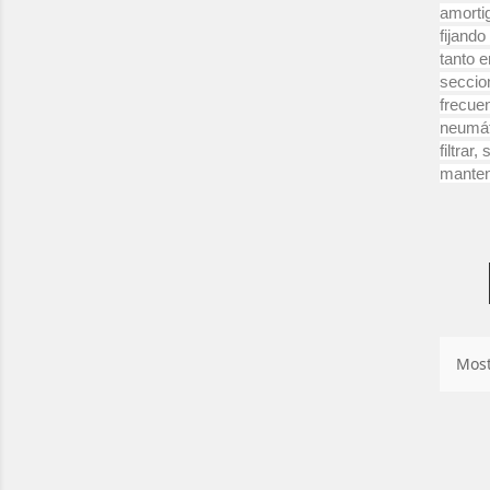
amortig
fijando
tanto 
seccio
frecuen
neumát
filtrar
manteni
Most