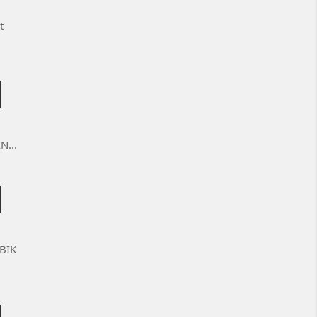
t
...
BIK