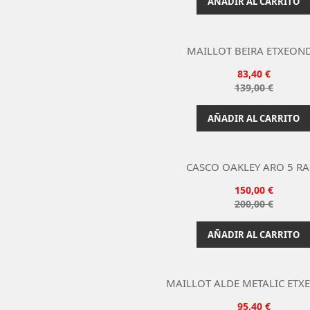
AÑADIR AL CARRITO
MAILLOT BEIRA ETXEON

Vista rápida
Precio
83,40 €
Gris
Precio
139,00 €
base
AÑADIR AL CARRITO
CASCO OAKLEY ARO 5 RA

Vista rápida
Precio
150,00 €
Negro
Precio
200,00 €
base
AÑADIR AL CARRITO
MAILLOT ALDE METALIC ET

Vista rápida
Precio
95,40 €