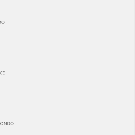
DO
CE
XEONDO