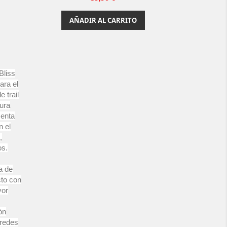
AÑADIR AL CARRITO
Bliss
ara el
 trail
ura
senta
n el
,
os.
za de
cto con
yor
ón
aredes