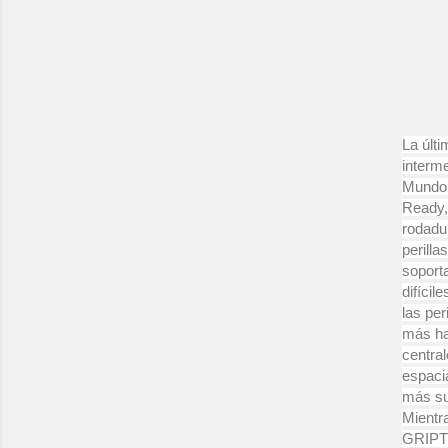
-50%
La últ
interm
Mundo,
Ready,
rodadu
perill
soport
difícil
las pe
más ha
centra
espaci
más sua
Mientr
GRIPTO