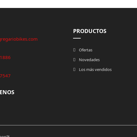
PRODUCTOS
gregariobikes.com
Ofertas
1886
Novedades
Los más vendidos
7547
UENOS
Shop™