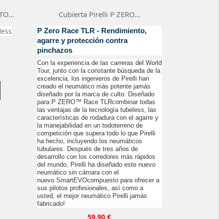
O...
Cubierta Pirelli P ZERO...
less
P Zero Race TLR - Rendimiento,

Vista rápida
agarre y protección contra
pinchazos
Con la experiencia de las carreras del World
Tour, junto con la constante búsqueda de la
excelencia, los ingenieros de Pirelli han
creado el neumático más potente jamás
diseñado por la marca de culto. Diseñado
para P ZERO™ Race TLRcombinar todas
las ventajas de la tecnología tubeless, las
características de rodadura con el agarre y
la manejabilidad en un todoterreno de
competición que supera todo lo que Pirelli
ha hecho, incluyendo los neumáticos
tubulares. Después de tres años de
desarrollo con los corredores más rápidos
del mundo, Pirelli ha diseñado este nuevo
neumático sin cámara con el
nuevo SmartEVOcompuesto para ofrecer a
sus pilotos profesionales, así como a
usted, el mejor neumático Pirelli jamás
fabricado!
Precio
59,90 €