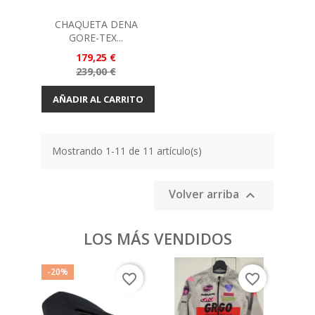
CHAQUETA DENA
GORE-TEX...
Precio
179,25 €
Precio
239,00 €
base
AÑADIR AL CARRITO
Mostrando 1-11 de 11 artículo(s)
Volver arriba

LOS MÁS VENDIDOS
-20%
-15%
favorite_border
favorite_border