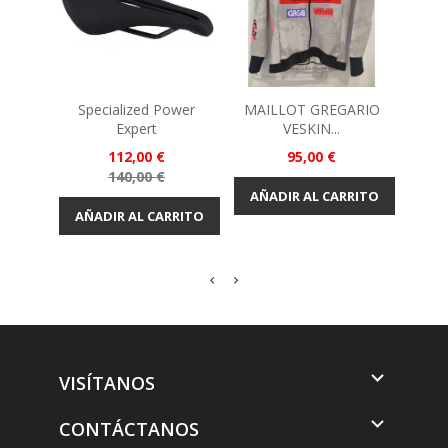
Specialized Power
MAILLOT GREGARIO
CHAQ
Expert
VESKIN...
Precio
Precio
112,00 €
95,00 €
Precio
140,00 €
base
AÑADIR AL CARRITO
AÑADIR AL CARRITO
AÑA

VISÍTANOS

CONTÁCTANOS