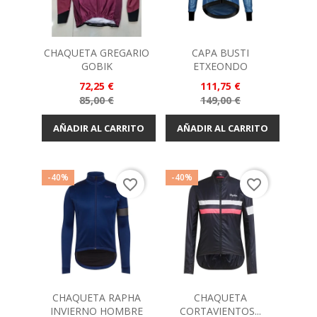
CHAQUETA GREGARIO
CAPA BUSTI
GOBIK
ETXEONDO
Precio
Precio
72,25 €
111,75 €
Precio
Precio
85,00 €
149,00 €
base
base
AÑADIR AL CARRITO
AÑADIR AL CARRITO
-40%
-40%
favorite_border
favorite_border
CHAQUETA RAPHA
CHAQUETA
INVIERNO HOMBRE
CORTAVIENTOS...