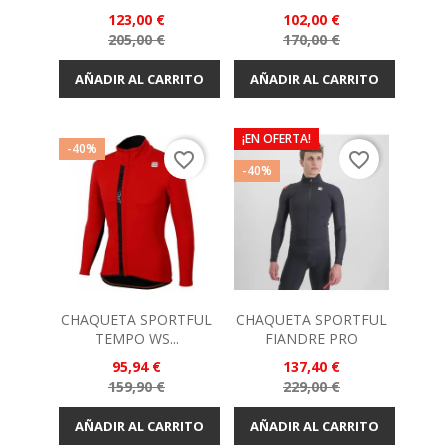
Precio
Precio
123,00 €
102,00 €
Precio
Precio
205,00 €
170,00 €
base
base
AÑADIR AL CARRITO
AÑADIR AL CARRITO
¡EN OFERTA!
-40%
favorite_border
favorite_border
-40%
CHAQUETA SPORTFUL
CHAQUETA SPORTFUL
TEMPO WS...
FIANDRE PRO
Precio
Precio
95,94 €
137,40 €
Precio
Precio
159,90 €
229,00 €
base
base
AÑADIR AL CARRITO
AÑADIR AL CARRITO