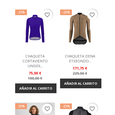
-25%
-25%
favorite_border
favorite_border
CHAQUETA
CHAQUETA DENA
CORTAVIENTO
ETXEONDO...
UNISEX...
Precio
171,75 €
Precio
75,00 €
Precio
229,00 €
Precio
100,00 €
base
base
AÑADIR AL CARRITO
AÑADIR AL CARRITO
-25%
-25%
favorite_border
favorite_border