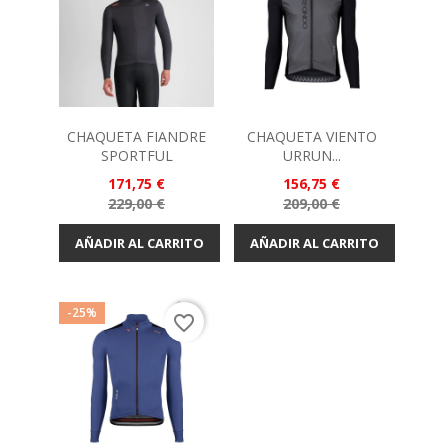
CHAQUETA FIANDRE
CHAQUETA VIENTO
SPORTFUL
URRUN...
Precio
Precio
171,75 €
156,75 €
Precio
Precio
229,00 €
209,00 €
base
base
AÑADIR AL CARRITO
AÑADIR AL CARRITO
-25%
favorite_border