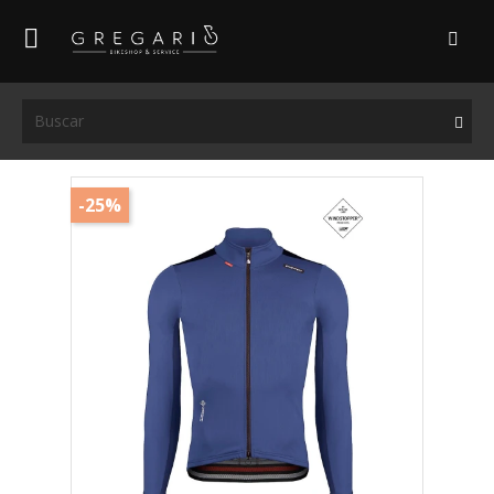

-25%