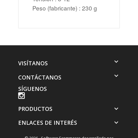
Peso (fabricante)
: 230 g

VISÍTANOS

CONTÁCTANOS
SÍGUENOS
PRODUCTOS

ENLACES DE INTERÉS

© 2026 - Software Ecommerce desarrollado por