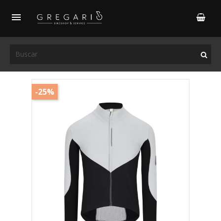

-25%