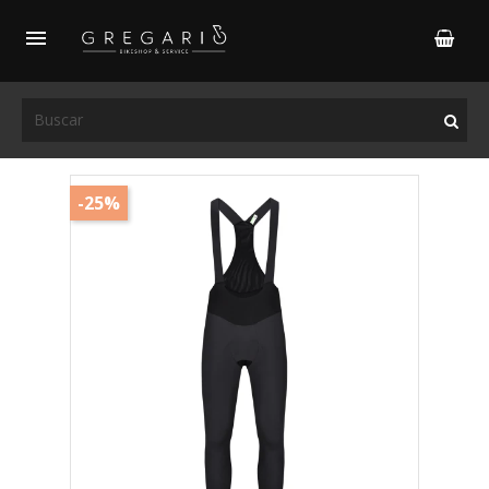

-25%