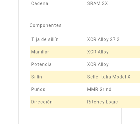
Cadena
SRAM SX
Componentes
Tija de sillín
XCR Alloy 27.2
Manillar
XCR Alloy
Potencia
XCR Alloy
Sillín
Selle Italia Model X
Puños
MMR Grind
Dirección
Ritchey Logic