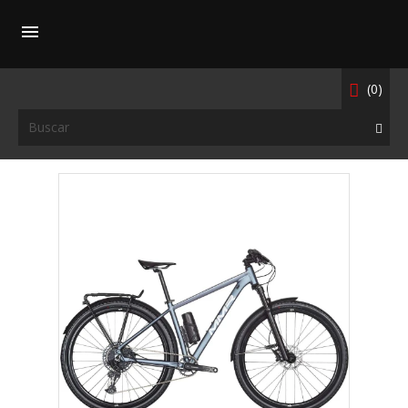

(0)